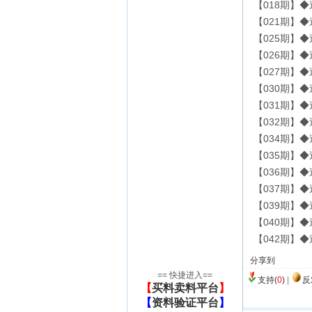
【018期】
【021期】
【025期】
【026期】
【027期】
【030期】
【031期】
【032期】
【034期】
【035期】
【036期】
【037期】
【039期】
【040期】
【042期】
分享到
== 快捷进入==
支持(
0
)
|
反
【
买料卖料平台
】
【
资料验证平台
】