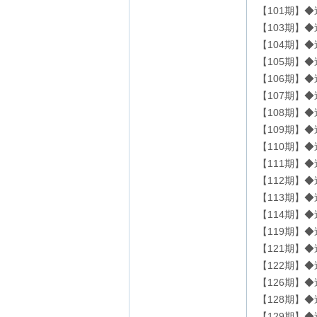
【101期】
【103期】
【104期】
【105期】
【106期】
【107期】
【108期】
【109期】
【110期】
【111期】
【112期】
【113期】
【114期】
【119期】
【121期】
【122期】
【126期】
【128期】
【129期】