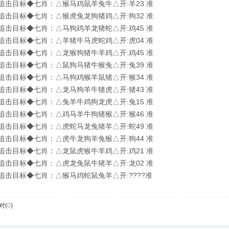
◆追击目标◆七肖：△猴马鸡鼠羊兔牛△开:羊23 准
◆追击目标◆七肖：△猴虎兔龙狗猪鸡△开:狗32 准
◆追击目标◆七肖：△马狗鸡羊龙猪蛇△开:鸡45 准
◆追击目标◆七肖：△羊猪牛马虎蛇鸡△开:虎04 准
◆追击目标◆七肖：△龙猴狗猪牛羊鸡△开:鸡45 准
◆追击目标◆七肖：△鼠狗马猪牛猴兔△开:兔39 准
◆追击目标◆七肖：△马狗鸡猴羊鼠猪△开:猴34 准
◆追击目标◆七肖：△龙马狗羊牛猪虎△开:猪43 准
◆追击目标◆七肖：△兔羊牛鸡狗龙虎△开:兔15 准
◆追击目标◆七肖：△鸡马羊牛狗猪猴△开:猴46 准
◆追击目标◆七肖：△虎蛇马龙兔猪羊△开:蛇49 准
◆追击目标◆七肖：△虎牛龙狗羊兔猴△开:狗44 准
◆追击目标◆七肖：△龙鼠虎猴牛羊鸡△开:鸡21 准
◆追击目标◆七肖：△虎龙兔鼠牛猪羊△开:龙02 准
◆追击目标◆七肖：△猴马鸡蛇鼠兔羊△开:????准
对(
0
)