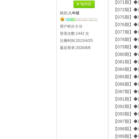
【071期】
【072期】
级别:
八年级
【075期】
【076期】
用户积分:0 分
【077期】
登录次数:1442 次
【078期】
注册时间:2015/4/25
【079期】
最后登录:2026/8/6
【080期】
【081期】
【084期】
【085期】
【086期】
【087期】
【091期】
【092期】
【093期】
【097期】
【098期】
【099期】