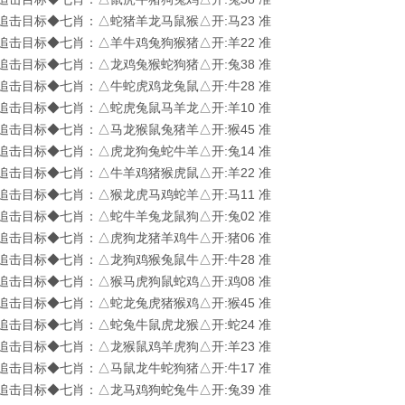
◆追击目标◆七肖：△蛇猪羊龙马鼠猴△开:马23 准
◆追击目标◆七肖：△羊牛鸡兔狗猴猪△开:羊22 准
◆追击目标◆七肖：△龙鸡兔猴蛇狗猪△开:兔38 准
◆追击目标◆七肖：△牛蛇虎鸡龙兔鼠△开:牛28 准
◆追击目标◆七肖：△蛇虎兔鼠马羊龙△开:羊10 准
◆追击目标◆七肖：△马龙猴鼠兔猪羊△开:猴45 准
◆追击目标◆七肖：△虎龙狗兔蛇牛羊△开:兔14 准
◆追击目标◆七肖：△牛羊鸡猪猴虎鼠△开:羊22 准
◆追击目标◆七肖：△猴龙虎马鸡蛇羊△开:马11 准
◆追击目标◆七肖：△蛇牛羊兔龙鼠狗△开:兔02 准
◆追击目标◆七肖：△虎狗龙猪羊鸡牛△开:猪06 准
◆追击目标◆七肖：△龙狗鸡猴兔鼠牛△开:牛28 准
◆追击目标◆七肖：△猴马虎狗鼠蛇鸡△开:鸡08 准
◆追击目标◆七肖：△蛇龙兔虎猪猴鸡△开:猴45 准
◆追击目标◆七肖：△蛇兔牛鼠虎龙猴△开:蛇24 准
◆追击目标◆七肖：△龙猴鼠鸡羊虎狗△开:羊23 准
◆追击目标◆七肖：△马鼠龙牛蛇狗猪△开:牛17 准
◆追击目标◆七肖：△龙马鸡狗蛇兔牛△开:兔39 准