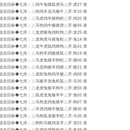
◆追击目标◆七肖：△鸡牛兔猪鼠虎马△开:虎27 准
◆追击目标◆七肖：△狗鸡羊龙马猴牛△开:羊10 准
◆追击目标◆七肖：△马虎鸡羊猪狗蛇△开:鸡20 准
◆追击目标◆七肖：△马狗鸡牛猴猪虎△开:猴45 准
◆追击目标◆七肖：△龙虎猴兔鸡蛇狗△开:龙25 准
◆追击目标◆七肖：△龙狗虎马猪兔蛇△开:兔14 准
◆追击目标◆七肖：△龙牛虎鼠鸡猪狗△开:鼠41 准
◆追击目标◆七肖：△马狗羊鸡猴猪鼠△开:狗19 准
◆追击目标◆七肖：△马龙兔猪羊狗蛇△开:猪06 准
◆追击目标◆七肖：△马龙狗猴羊鸡猪△开:猴21 准
◆追击目标◆七肖：△龙蛇兔狗鸡羊猴△开:鸡08 准
◆追击目标◆七肖：△马猴羊龙兔蛇鼠△开:马35 准
◆追击目标◆七肖：△龙虎兔猴羊狗牛△开:虎03 准
◆追击目标◆七肖：△鼠虎龙兔猴羊牛△开:兔02 准
◆追击目标◆七肖：△马狗龙鸡兔猪羊△开:狗07 准
◆追击目标◆七肖：△羊虎鸡猪牛猴鼠△开:猪30 准
◆追击目标◆七肖：△马狗鼠龙猴羊蛇△开:马35 准
◆追击目标◆七肖：△狗蛇马猴鸡龙羊△开:龙01 准
◆追击目标◆七肖：△鼠虎牛猪狗兔鸡△开:兔38 准