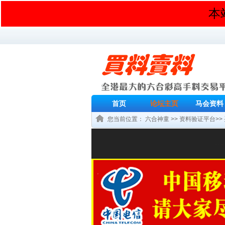
本
首页
论坛主页
马会资料
您当前位置：
六合神童
>>
资料验证平台
>>