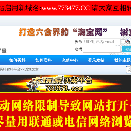
站启用新域名:
www.773477.CC
请大家互相
账号
记
密码
如何买料
如何卖料
充值中心
登录发帖
我的主题
买料卖料平台
>>浏览文章