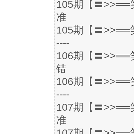
105期【〓>>═
准
105期【〓>>═
----
106期【〓>>═
错
106期【〓>>═
----
107期【〓>>═
准
107期【〓>>═