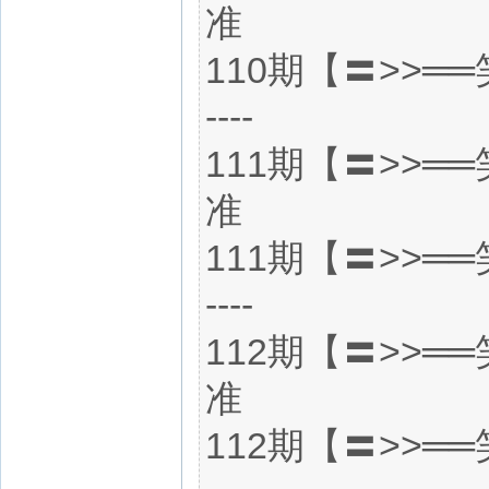
准
110期【〓>>═
----
111期【〓>>═
准
111期【〓>>═
----
112期【〓>>═
准
112期【〓>>═