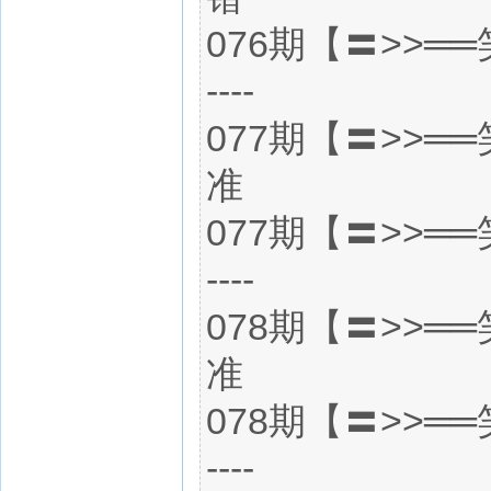
076期【〓>>═
----
077期【〓>>═
准
077期【〓>>═
----
078期【〓>>═
准
078期【〓>>═
----