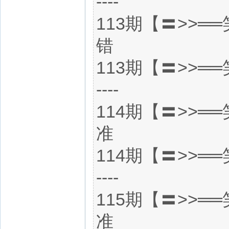
----
113期【〓>>═
错
113期【〓>>═
----
114期【〓>>═
准
114期【〓>>═
----
115期【〓>>═
准