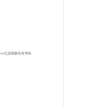
===已启用新生肖号码