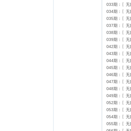
033期：〖
034期：〖
035期：〖
037期：〖
038期：〖
039期：〖
042期：〖
043期：〖
044期：〖
045期：〖
046期：〖
047期：〖
048期：〖
049期：〖
052期：〖
053期：〖
054期：〖
055期：〖
056期：〖