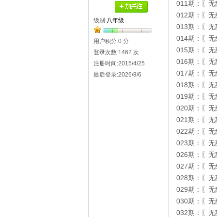
011期：〖
012期：〖
级别:
八年级
013期：〖
014期：〖
用户积分:0 分
015期：〖
登录次数:1462 次
016期：〖
注册时间:2015/4/25
017期：〖
最后登录:2026/8/6
018期：〖
019期：〖
020期：〖
021期：〖
022期：〖
023期：〖
026期：〖
027期：〖
028期：〖
029期：〖
030期：〖
032期：〖