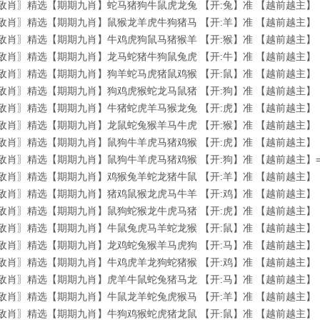
无敌肖〗精选【期期九肖】蛇马猪狗牛鼠虎龙兔 【开:兔】准 【越前越主】
无敌肖〗精选【期期九肖】鼠猴龙羊虎牛狗猪马 【开:羊】准 【越前越主】
无敌肖〗精选【期期九肖】牛鸡虎狗鼠马猪猴羊 【开:猴】准 【越前越主】
无敌肖〗精选【期期九肖】龙马蛇猪牛狗鼠兔虎 【开:牛】准 【越前越主】
无敌肖〗精选【期期九肖】狗羊蛇马虎猪鼠鸡猴 【开:鼠】准 【越前越主】
无敌肖〗精选【期期九肖】狗鸡虎猴蛇龙马鼠猪 【开:狗】准 【越前越主】
无敌肖〗精选【期期九肖】牛猪蛇虎羊马猴龙兔 【开:虎】准 【越前越主】
无敌肖〗精选【期期九肖】龙鼠蛇兔猴羊马牛虎 【开:猴】准 【越前越主】
无敌肖〗精选【期期九肖】鼠狗牛羊虎马猪鸡猴 【开:虎】准 【越前越主】
无敌肖〗精选【期期九肖】鼠狗牛羊虎马猪鸡猴 【开:狗】准 【越前越主】
无敌肖〗精选【期期九肖】鸡猴兔羊蛇龙猪牛鼠 【开:羊】准 【越前越主】
无敌肖〗精选【期期九肖】猪鸡鼠猴龙虎马牛羊 【开:鸡】准 【越前越主】
无敌肖〗精选【期期九肖】鼠狗蛇猴龙牛虎马猪 【开:虎】准 【越前越主】
无敌肖〗精选【期期九肖】牛鼠兔虎马羊蛇龙猴 【开:鼠】准 【越前越主】
无敌肖〗精选【期期九肖】龙鸡蛇兔猴羊马虎狗 【开:马】准 【越前越主】
无敌肖〗精选【期期九肖】牛鸡虎羊龙狗蛇猪猴 【开:鸡】准 【越前越主】
无敌肖〗精选【期期九肖】虎羊牛鼠蛇兔猪马龙 【开:马】准 【越前越主】
无敌肖〗精选【期期九肖】牛鼠龙羊蛇兔虎猴马 【开:羊】准 【越前越主】
无敌肖〗精选【期期九肖】牛狗鸡猴蛇虎猪龙鼠 【开:鼠】准 【越前越主】