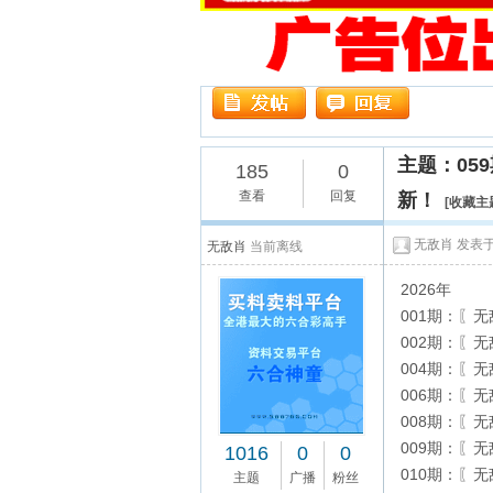
主题：05
185
0
查看
回复
新！
[
收藏主
无敌肖
发表于：2
无敌肖
当前离线
2026年
001期：〖
002期：〖
004期：〖
006期：〖
008期：〖
009期：〖
1016
0
0
010期：〖
主题
广播
粉丝