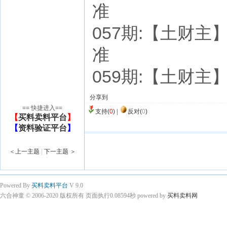
准
057期:【土财主】七
准
059期:【土财主】七
分享到
== 快捷进入==
支持(
0
)
|
反对(
0
)
【
买料卖料平台
】
【
资料验证平台
】
＜上一主题
|
下一主题 ＞
Powered By
买料卖料平台
V 9.0
六合神童 © 2006-2020 版权所有 页面执行0.08594秒 powered by
买料卖料网