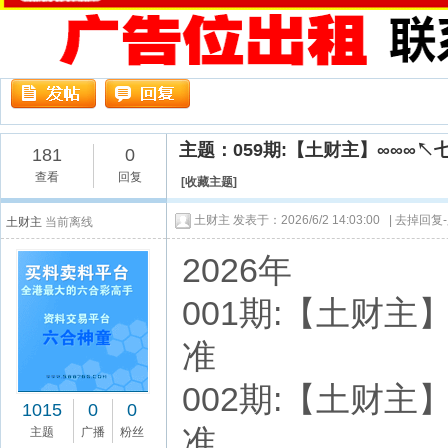
主题：059期:【土财主】∞∞∞
181
0
查看
回复
[
收藏主题
]
土财主
发表于：2026/6/2 14:03:00 |
去掉回复
土财主
当前离线
2026年
001期:【土财主】七
准
002期:【土财主】七
1015
0
0
准
主题
广播
粉丝