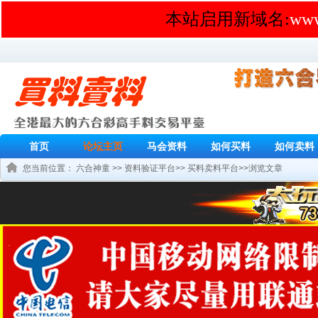
本站启用新域名:
www
首页
论坛主页
马会资料
如何买料
如何卖料
您当前位置：
六合神童
>>
资料验证平台
>>
买料卖料平台
>>浏览文章