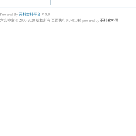
Powered By
买料卖料平台
V 9.0
六合神童 © 2006-2020 版权所有 页面执行0.07813秒 powered by
买料卖料网