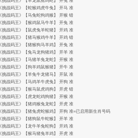
 《挑战码王》【羊龙鼠猪鸡蛇】 开兔 准
 《挑战码王》【蛇猴鸡虎牛兔】 开马 准
 《挑战码王》【马兔蛇狗鸡猴】 开猴 错
 《挑战码王》【猴鸡鼠马牛羊】 开兔 准
 《挑战码王》【鼠虎兔羊蛇猪】 开鸡 准
 《挑战码王》【猪马猴鸡牛羊】 开鸡 错
 《挑战码王》【猪猴狗马羊鸡】 开兔 准
 《挑战码王》【兔马龙狗猪鸡】 开羊 准
 《挑战码王》【马猪羊兔龙蛇】 开猴 准
 《挑战码王》【狗羊鸡鼠猴猪】 开牛 准
 《挑战码王》【羊兔牛龙猪马】 开鼠 准
 《挑战码王》【马鸡羊牛虎兔】 开狗 准
 《挑战码王》【猴马鼠虎鸡狗】 开虎 错
 《挑战码王》【虎龙蛇鸡狗猪】 开猴 准
 《挑战码王》【猪鸡猴兔龙蛇】 开虎 准
 《挑战码王》【猪兔虎蛇猴鸡】 开狗 准=已启用新生肖号码
 《挑战码王》【猪狗鼠牛蛇猴】 开羊 准
 《挑战码王》【龙牛羊兔蛇狗】 开鸡 准
 《挑战码王》【猴马猪兔羊鸡】 开虎 准