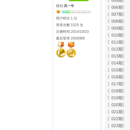
〖005期〗
级别:
高一年
〖006期〗
〖007期〗
用户积分:1 分
〖008期〗
登录次数:1525 次
〖009期〗
注册时间:2014/10/23
〖010期〗
最后登录:2026/8/6
〖011期〗
〖012期〗
〖013期〗
〖014期〗
〖015期〗
〖016期〗
〖017期〗
〖018期〗
〖019期〗
〖020期〗
〖021期〗
〖022期〗
〖023期〗