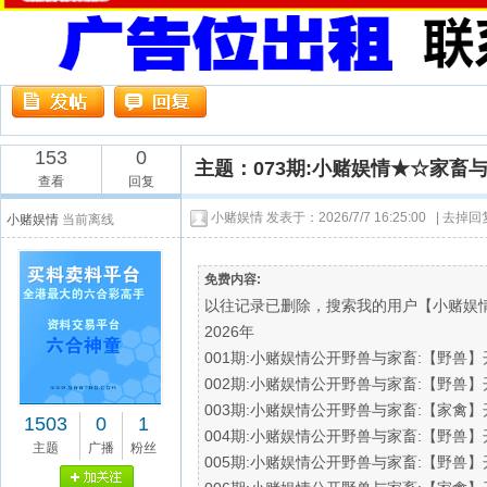
153
0
主题：073期:小赌娱情★☆家
查看
回复
小赌娱情
发表于：2026/7/7 16:25:00 |
去掉回
小赌娱情
当前离线
免费内容:
以往记录已删除，搜索我的用户【小赌娱
2026年
001期:小赌娱情公开野兽与家畜:【野兽】
002期:小赌娱情公开野兽与家畜:【野兽】
003期:小赌娱情公开野兽与家畜:【家禽】
1503
0
1
004期:小赌娱情公开野兽与家畜:【野兽】
主题
广播
粉丝
005期:小赌娱情公开野兽与家畜:【野兽】