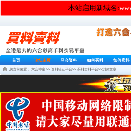
本站启用新域名:
www
首页
论坛主页
马会资料
如何买料
如何卖料
您当前位置：
六合神童
>>
资料验证平台
>>
买料卖料平台
>>浏览文章