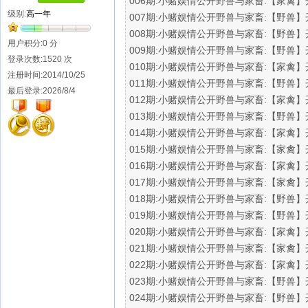
006期:小赌娱情公开野兽与家畜:【家禽】
级别:
高一年
007期:小赌娱情公开野兽与家畜:【野兽】
008期:小赌娱情公开野兽与家畜:【野兽】
用户积分:0 分
009期:小赌娱情公开野兽与家畜:【野兽】
登录次数:1520 次
010期:小赌娱情公开野兽与家畜:【家禽】
注册时间:2014/10/25
011期:小赌娱情公开野兽与家畜:【野兽】
最后登录:2026/8/4
012期:小赌娱情公开野兽与家畜:【家禽】
013期:小赌娱情公开野兽与家畜:【野兽】
014期:小赌娱情公开野兽与家畜:【家禽】
015期:小赌娱情公开野兽与家畜:【家禽】
016期:小赌娱情公开野兽与家畜:【家禽】
017期:小赌娱情公开野兽与家畜:【家禽】
018期:小赌娱情公开野兽与家畜:【野兽】
019期:小赌娱情公开野兽与家畜:【野兽】
020期:小赌娱情公开野兽与家畜:【家禽】
021期:小赌娱情公开野兽与家畜:【家禽】
022期:小赌娱情公开野兽与家畜:【家禽】
023期:小赌娱情公开野兽与家畜:【野兽】
024期:小赌娱情公开野兽与家畜:【野兽】