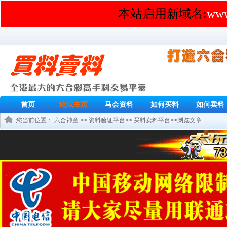
本站启用新域名:
www
首页
论坛主页
马会资料
如何买料
如何卖料
您当前位置：
六合神童
>>
资料验证平台
>>
买料卖料平台
>>浏览文章