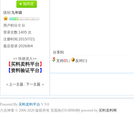
级别:
九年级
用户积分:0 分
登录次数:1405 次
注册时间:2015/7/21
最后登录:2026/8/4
分享到
== 快捷进入==
支持(
0
)
|
反对(
0
)
【
买料卖料平台
】
【
资料验证平台
】
＜上一主题
|
下一主题 ＞
Powered By
买料卖料平台
V 9.0
六合神童 © 2006-2020 版权所有 页面执行0.08984秒 powered by
买料卖料网