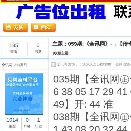
主题：059期:《全讯网》-→【
185
0
查看
回复
[
收藏主题
]
全讯网
发表于：2026/6/2 14:03:00 |
去掉回复
全讯网
当前离线
035期【全讯网㊣传奇2
6 38 05 17 29 41
49】开: 44 准
038期【全讯网㊣传奇2
1014
0
1
1 43 08 20 32 44
主题
广播
粉丝