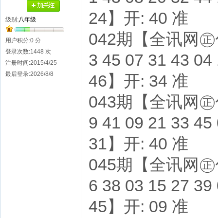
24】开: 40 准
级别:
八年级
042期【全讯网㊣传奇2
用户积分:0 分
登录次数:1448 次
3 45 07 31 43 04
注册时间:2015/4/25
最后登录:2026/8/8
46】开: 34 准
043期【全讯网㊣传奇2
9 41 09 21 33 45
31】开: 40 准
045期【全讯网㊣传奇2
6 38 03 15 27 39
45】开: 09 准